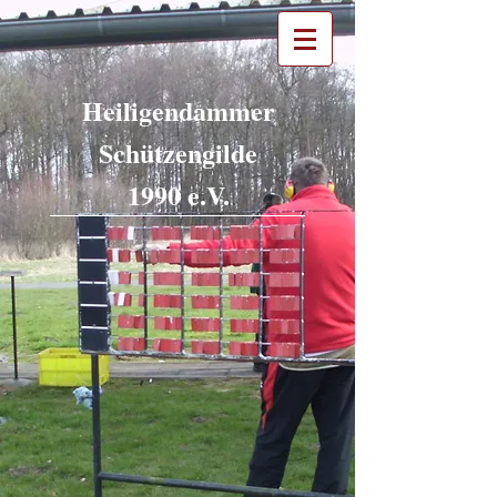
Heiligendammer
Schützengilde
1990 e.V.