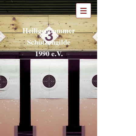
Heiligendammer
Schützengilde
1990 e.V.