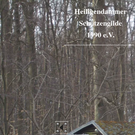
Heiligendammer
Schützengilde
1990 e.V.